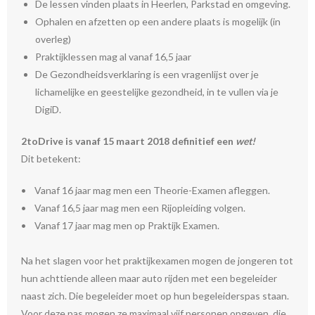
De lessen vinden plaats in Heerlen, Parkstad en omgeving.
Ophalen en afzetten op een andere plaats is mogelijk (in
overleg)
Praktijklessen mag al vanaf 16,5 jaar
De Gezondheidsverklaring is een vragenlijst over je
lichamelijke en geestelijke gezondheid, in te vullen via je
DigiD.
2toDrive is vanaf 15 maart 2018 definitief een
wet!
Dit betekent:
• Vanaf 16 jaar mag men een Theorie-Examen afleggen.
• Vanaf 16,5 jaar mag men een Rijopleiding volgen.
• Vanaf 17 jaar mag men op Praktijk Examen.
Na het slagen voor het praktijkexamen mogen de jongeren tot
hun achttiende alleen maar auto rijden met een begeleider
naast zich. Die begeleider moet op hun begeleiderspas staan.
Voor deze pas mogen ze maximaal vijf personen opgeven, die