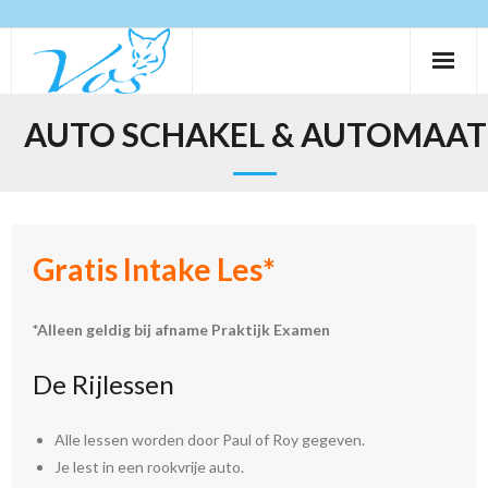
Skip
to
content
Home
AUTO SCHAKEL & AUTOMAAT
Auto Schakel & Automaat
Faalangst Examen
Gratis Intake Les*
Aanhangwagen
Contact
*Alleen geldig bij afname Praktijk Examen
Aanmelden
De Rijlessen
Alle lessen worden door Paul of Roy gegeven.
Je lest in een rookvrije auto.