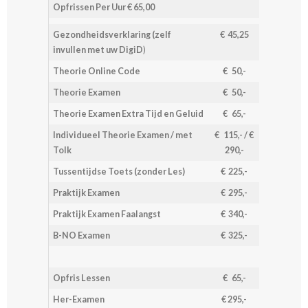
Opfrissen Per Uur € 65,00
Gezondheidsverklaring (zelf
€ 45,25
invullen met uw DigiD
)
Theorie Online Code
€ 50,-
Theorie Examen
€ 50,-
Theorie Examen Extra Tijd en Geluid
€ 65,-
Individueel Theorie Examen / met
€ 115,- / €
Tolk
290,-
Tussentijdse Toets (zonder Les)
€ 225,-
Praktijk Examen
€ 295,-
Praktijk Examen Faalangst
€ 340,-
B-NO Examen
€ 325,-
Opfris Lessen
€ 65,-
Her-Examen
€ 295,-